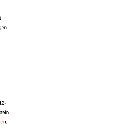
t
ngen
12-
stein
ier
).