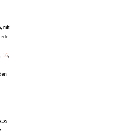
, mit
erte
5
,
16
,
 den
dass
m