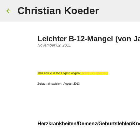
Christian Koeder
Leichter B-12-Mangel (von Ja
November 02, 2011
This article in the English original:
Mild B12 Deficiency
Zuletzt aktualisiert: August 2013
Herzkrankheiten/Demenz/Geburtsfehler/Kn