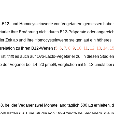
min-B12- und Homocysteinwerte von Vegetariern gemessen haben
arier ihre Ernährung nicht durch B12-Präparate oder angereich
der Zeit ab und ihre Homocysteinwerte steigen auf ein höheres
rrelation zu ihren B12-Werten (
5
,
6
,
7
,
8
,
9
,
10
,
11
,
12
,
13
,
14
,
1
st, trifft es auch auf Ovo-Lacto-Vegetarier zu. In diesen Studien
 der Veganer bei 14–20 µmol/l, verglichen mit 8–12 µmol/l bei
, bei der Veganer zwei Monate lang täglich 500 µg erhielten, 
/l hatten (
5
). Eine Studie von 1999 zeigte bei Veganern, die i