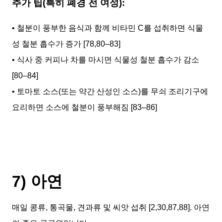
추가 팁(특히 폐경 전 여성):
• 철분이 풍부한 음식과 함께 비타민 C를 섭취하면 식물
성 철분 흡수가 증가 [78,80–83]
• 식사 중 커피나 차를 마시면 식물성 철분 흡수가 감소
[80–84]
• 토마토 소스(또는 약간 산성인 소스)를 무쇠 조리기구에
요리하면 소스에 철분이 풍부해짐 [83–86]
7) 아연
매일 콩류, 통곡물, 견과류 및 씨앗 섭취 [2,30,87,88]. 아연