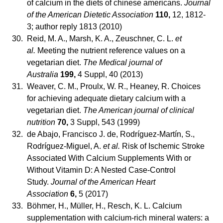
of calcium in the diets of chinese americans.
Journal
of the American Dietetic Association
110,
12, 1812-
3; author reply 1813 (2010)
30.
Reid, M. A., Marsh, K. A., Zeuschner, C. L.
et
al.
Meeting the nutrient reference values on a
vegetarian diet.
The Medical journal of
Australia
199,
4 Suppl, 40 (2013)
31.
Weaver, C. M., Proulx, W. R., Heaney, R. Choices
for achieving adequate dietary calcium with a
vegetarian diet.
The American journal of clinical
nutrition
70,
3 Suppl, 543 (1999)
32.
de Abajo, Francisco J. de, Rodríguez-Martín, S.,
Rodríguez-Miguel, A.
et al.
Risk of Ischemic Stroke
Associated With Calcium Supplements With or
Without Vitamin D: A Nested Case-Control
Study.
Journal of the American Heart
Association
6,
5 (2017)
33.
Böhmer, H., Müller, H., Resch, K. L. Calcium
supplementation with calcium-rich mineral waters: a