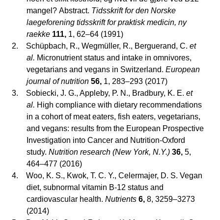
mangel?
Abstract.
Tidsskrift for den Norske
laegeforening tidsskrift for praktisk medicin, ny
raekke
111,
1, 62–64 (1991)
2.
Schüpbach, R., Wegmüller, R., Berguerand, C.
et
al.
Micronutrient status and intake in omnivores,
vegetarians and vegans in Switzerland.
European
journal of nutrition
56,
1, 283–293 (2017)
3.
Sobiecki, J. G., Appleby, P. N., Bradbury, K. E.
et
al.
High compliance with dietary recommendations
in a cohort of meat eaters, fish eaters, vegetarians,
and vegans: results from the European Prospective
Investigation into Cancer and Nutrition-Oxford
study.
Nutrition research (New York, N.Y.)
36,
5,
464–477 (2016)
4.
Woo, K. S., Kwok, T. C. Y., Celermajer, D. S. Vegan
diet, subnormal vitamin B-12 status and
cardiovascular health.
Nutrients
6,
8, 3259–3273
(2014)