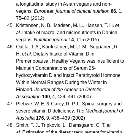
a longitudinal study in Asian vegans and non-
vegans.
European journal of clinical nutrition
66,
1,
75–82 (2012)
45.
Kristensen, N. B., Madsen, M. L., Hansen, T. H.
et
al.
Intake of macro- and micronutrients in Danish
vegans.
Nutrition journal
14
, 115 (2015)
46.
Outila, T. A., Kärrkkäinen, M. U. M., Seppänen, R.
H.
et al.
Dietary Intake of Vitamin D in
Premenopausal, Healthy Vegans was Insufficient to
Maintain Concentrations of Serum 25-
hydroxyvitamin D and Intact Parathyroid Hormone
Within Normal Ranges During the Winter in
Finland.
Journal of the American Dietetic
Association
100,
4, 434–441 (2000)
47.
Plehwe, W. E. & Carey, R. P. L. Spinal surgery and
severe vitamin D deficiency.
The Medical journal of
Australia
176,
9, 438–439 (2002)
48.
Smith, T. J., Tripkovic, L., Damsgaard, C. T.
et
al.
Estimation of the dietary requirement for vitamin