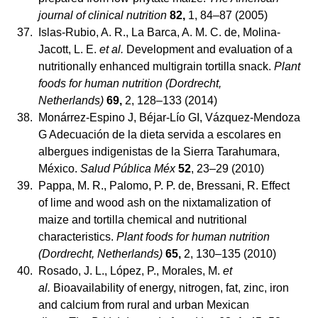
journal of clinical nutrition
82,
1, 84–87 (2005)
37.
Islas-Rubio, A. R., La Barca, A. M. C. de, Molina-
Jacott, L. E.
et al.
Development and evaluation of a
nutritionally enhanced multigrain tortilla snack.
Plant
foods for human nutrition (Dordrecht,
Netherlands)
69,
2, 128–133 (2014)
38.
Monárrez-Espino J, Béjar-Lío GI, Vázquez-Mendoza
G Adecuación de la dieta servida a escolares en
albergues indigenistas de la Sierra Tarahumara,
México.
Salud Pública Méx
52
, 23–29 (2010)
39.
Pappa, M. R., Palomo, P. P. de, Bressani, R. Effect
of lime and wood ash on the nixtamalization of
maize and tortilla chemical and nutritional
characteristics.
Plant foods for human nutrition
(Dordrecht, Netherlands)
65,
2, 130–135 (2010)
40.
Rosado, J. L., López, P., Morales, M.
et
al.
Bioavailability of energy, nitrogen, fat, zinc, iron
and calcium from rural and urban Mexican