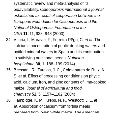
systematic review and meta-analysis of its
bioavailability.
Osteoporosis international a journal
established as result of cooperation between the
European Foundation for Osteoporosis and the
National Osteoporosis Foundation of the
USA
11,
11, 938–943 (2000)
34.
Vitoria, I., Maraver, F., Ferreira-Pêgo, C.
et al.
The
calcium concentration of public drinking waters and
bottled mineral waters in Spain and its contribution
to satisfying nutritional needs.
Nutricion
hospitalaria
30,
1, 188–199 (2014)
35.
Bressani, R., Turcios, J. C., Colmenares de Ruiz, A.
S.
et al.
Effect of processing conditions on phytic
acid, calcium, iron, and zinc contents of lime-cooked
maize.
Journal of agricultural and food
chemistry
52,
5, 1157–1162 (2004)
36.
Hambidge, K. M., Krebs, N. F., Westcott, J. L.
et
al.
Absorption of calcium from tortilla meals
prepared from low-phytate maize.
The American