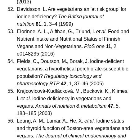
(2013)
52.
Davidsson, L. Are vegetarians an 'at risk group' for
iodine deficiency?
The British journal of
nutrition
81,
1, 3–4 (1999)
53.
Elorinne, A.-L., Alfthan, G., Erlund, I.
et al.
Food and
Nutrient Intake and Nutritional Status of Finnish
Vegans and Non-Vegetarians.
PloS one
11,
2,
e0148235 (2016)
54.
Fields, C., Dourson, M., Borak, J. Iodine-deficient
vegetarians: a hypothetical perchlorate-susceptible
population?
Regulatory toxicology and
pharmacology RTP
42,
1, 37–46 (2005)
55.
Krajcovicová-Kudlácková, M., Bucková, K., Klimes,
I.
et al.
Iodine deficiency in vegetarians and
vegans.
Annals of nutrition & metabolism
47,
5,
183–185 (2003)
56.
Leung, A. M., Lamar, A., He, X.
et al.
Iodine status
and thyroid function of Boston-area vegetarians and
vegans.
The Journal of clinical endocrinology and