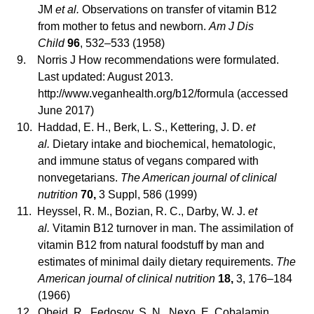
JM
et al.
Observations on transfer of vitamin B12
from mother to fetus and newborn.
Am J Dis
Child
96
, 532–533 (1958)
9.
Norris J How recommendations were formulated.
Last updated: August 2013.
http://www.veganhealth.org/b12/formula (accessed
June 2017)
10.
Haddad, E. H., Berk, L. S., Kettering, J. D.
et
al.
Dietary intake and biochemical, hematologic,
and immune status of vegans compared with
nonvegetarians.
The American journal of clinical
nutrition
70,
3 Suppl, 586 (1999)
11.
Heyssel, R. M., Bozian, R. C., Darby, W. J.
et
al.
Vitamin B12 turnover in man. The assimilation of
vitamin B12 from natural foodstuff by man and
estimates of minimal daily dietary requirements.
The
American journal of clinical nutrition
18,
3, 176–184
(1966)
12.
Obeid, R., Fedosov, S. N., Nexo, E. Cobalamin