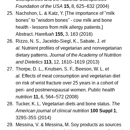
Foundation of the USA
15,
8, 625–632 (2004)
25.
Nachshon, L. & Katz, Y. [The importance of "milk
bones" to "wisdom bones" - cow milk and bone
health - lessons from milk allergy patients.]
Abstract.
Harefuah
155,
3, 163 (2016)
26.
Rizzo, N. S., Jaceldo-Siegl, K., Sabate, J.
et
al.
Nutrient profiles of vegetarian and nonvegetarian
dietary patterns.
Journal of the Academy of Nutrition
and Dietetics
113,
12, 1610–1619 (2013)
27.
Thorpe, D. L., Knutsen, S. F., Beeson, W. L.
et
al.
Effects of meat consumption and vegetarian diet
on risk of wrist fracture over 25 years in a cohort of
peri- and postmenopausal women.
Public health
nutrition
11,
6, 564–572 (2008)
28.
Tucker, K. L. Vegetarian diets and bone status.
The
American journal of clinical nutrition
100 Suppl 1
,
329S-35S (2014)
29.
Messina, V. & Messina, M. Soy products as sources