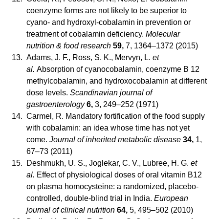
coenzyme forms are not likely to be superior to
cyano- and hydroxyl-cobalamin in prevention or
treatment of cobalamin deficiency.
Molecular
nutrition & food research
59,
7, 1364–1372 (2015)
13.
Adams, J. F., Ross, S. K., Mervyn, L.
et
al.
Absorption of cyanocobalamin, coenzyme B 12
methylcobalamin, and hydroxocobalamin at different
dose levels.
Scandinavian journal of
gastroenterology
6,
3, 249–252 (1971)
14.
Carmel, R. Mandatory fortification of the food supply
with cobalamin: an idea whose time has not yet
come.
Journal of inherited metabolic disease
34,
1,
67–73 (2011)
15.
Deshmukh, U. S., Joglekar, C. V., Lubree, H. G.
et
al.
Effect of physiological doses of oral vitamin B12
on plasma homocysteine: a randomized, placebo-
controlled, double-blind trial in India.
European
journal of clinical nutrition
64,
5, 495–502 (2010)