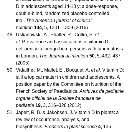
D in adolescents aged 14-18 y: a dose-response,
double-blind, randomized placebo-controlled
trial.
The American journal of clinical
nutrition
104,
5, 1301–1309 (2016)
49.
Ustianowski, A., Shaffer, R., Collin, S.
et
al.
Prevalence and associations of vitamin D
deficiency in foreign-born persons with tuberculosis
in London.
The Journal of infection
50,
5, 432–437
(2005)
50.
Vidailhet, M., Mallet, E., Bocquet, A.
et al.
Vitamin D:
still a topical matter in children and adolescents. A
position paper by the Committee on Nutrition of the
French Society of Paediatrics.
Archives de pediatrie
organe officiel de la Societe francaise de
pediatrie
19,
3, 316–328 (2012)
51.
Jäpelt, R. B. & Jakobsen, J. Vitamin D in plants: a
review of occurrence, analysis, and
biosynthesis.
Frontiers in plant science
4
, 136