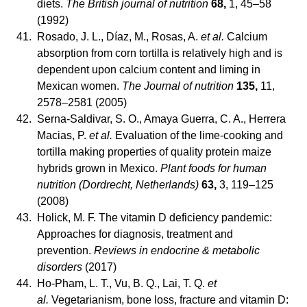
diets.
The British journal of nutrition
68,
1, 45–58
(1992)
41.
Rosado, J. L., Díaz, M., Rosas, A.
et al.
Calcium
absorption from corn tortilla is relatively high and is
dependent upon calcium content and liming in
Mexican women.
The Journal of nutrition
135,
11,
2578–2581 (2005)
42.
Serna-Saldivar, S. O., Amaya Guerra, C. A., Herrera
Macias, P.
et al.
Evaluation of the lime-cooking and
tortilla making properties of quality protein maize
hybrids grown in Mexico.
Plant foods for human
nutrition (Dordrecht, Netherlands)
63,
3, 119–125
(2008)
43.
Holick, M. F. The vitamin D deficiency pandemic:
Approaches for diagnosis, treatment and
prevention.
Reviews in endocrine & metabolic
disorders
(2017)
44.
Ho-Pham, L. T., Vu, B. Q., Lai, T. Q.
et
al.
Vegetarianism, bone loss, fracture and vitamin D: