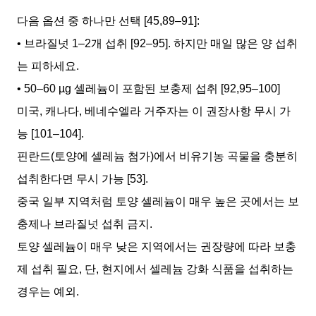
다음 옵션 중 하나만 선택 [45,89–91]:
• 브라질넛 1–2개 섭취 [92–95]. 하지만 매일 많은 양 섭취
는 피하세요.
• 50–60 µg 셀레늄이 포함된 보충제 섭취 [92,95–100]
미국, 캐나다, 베네수엘라 거주자는 이 권장사항 무시 가
능 [101–104].
핀란드(토양에 셀레늄 첨가)에서 비유기농 곡물을 충분히
섭취한다면 무시 가능 [53].
중국 일부 지역처럼 토양 셀레늄이 매우 높은 곳에서는 보
충제나 브라질넛 섭취 금지.
토양 셀레늄이 매우 낮은 지역에서는 권장량에 따라 보충
제 섭취 필요, 단, 현지에서 셀레늄 강화 식품을 섭취하는
경우는 예외.