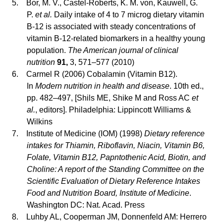
5.
Bor, M. V., Castel-Roberts, K. M. von, Kauwell, G.
P.
et al.
Daily intake of 4 to 7 microg dietary vitamin
B-12 is associated with steady concentrations of
vitamin B-12-related biomarkers in a healthy young
population.
The American journal of clinical
nutrition
91,
3, 571–577 (2010)
6.
Carmel R (2006) Cobalamin (Vitamin B12).
In
Modern nutrition in health and disease
. 10th ed.,
pp. 482–497, [Shils ME, Shike M and Ross AC
et
al.
, editors]. Philadelphia: Lippincott Williams &
Wilkins
7.
Institute of Medicine (IOM) (1998)
Dietary reference
intakes for Thiamin, Riboflavin, Niacin, Vitamin B6,
Folate, Vitamin B12, Papntothenic Acid, Biotin, and
Choline: A report of the Standing Committee on the
Scientific Evaluation of Dietary Reference Intakes
Food and Nutrition Board, Institute of Medicine
.
Washington DC: Nat. Acad. Press
8.
Luhby AL, Cooperman JM, Donnenfeld AM: Herrero