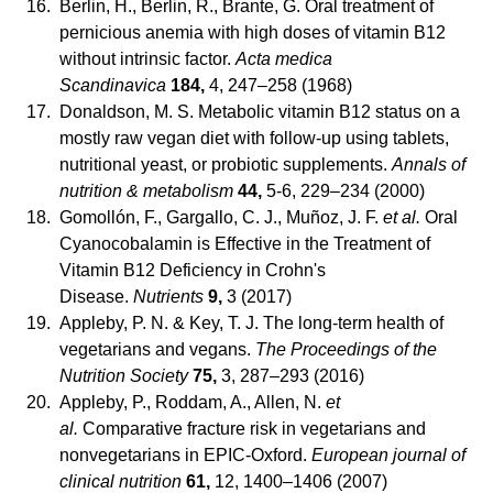
16.
Berlin, H., Berlin, R., Brante, G. Oral treatment of
pernicious anemia with high doses of vitamin B12
without intrinsic factor.
Acta medica
Scandinavica
184,
4, 247–258 (1968)
17.
Donaldson, M. S. Metabolic vitamin B12 status on a
mostly raw vegan diet with follow-up using tablets,
nutritional yeast, or probiotic supplements.
Annals of
nutrition & metabolism
44,
5-6, 229–234 (2000)
18.
Gomollón, F., Gargallo, C. J., Muñoz, J. F.
et al.
Oral
Cyanocobalamin is Effective in the Treatment of
Vitamin B12 Deficiency in Crohn's
Disease.
Nutrients
9,
3 (2017)
19.
Appleby, P. N. & Key, T. J. The long-term health of
vegetarians and vegans.
The Proceedings of the
Nutrition Society
75,
3, 287–293 (2016)
20.
Appleby, P., Roddam, A., Allen, N.
et
al.
Comparative fracture risk in vegetarians and
nonvegetarians in EPIC-Oxford.
European journal of
clinical nutrition
61,
12, 1400–1406 (2007)