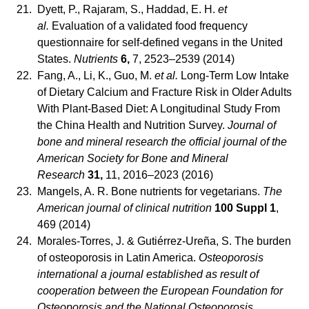
21.
Dyett, P., Rajaram, S., Haddad, E. H.
et
al.
Evaluation of a validated food frequency
questionnaire for self-defined vegans in the United
States.
Nutrients
6,
7, 2523–2539 (2014)
22.
Fang, A., Li, K., Guo, M.
et al.
Long-Term Low Intake
of Dietary Calcium and Fracture Risk in Older Adults
With Plant-Based Diet: A Longitudinal Study From
the China Health and Nutrition Survey.
Journal of
bone and mineral research the official journal of the
American Society for Bone and Mineral
Research
31,
11, 2016–2023 (2016)
23.
Mangels, A. R. Bone nutrients for vegetarians.
The
American journal of clinical nutrition
100 Suppl 1
,
469 (2014)
24.
Morales-Torres, J. & Gutiérrez-Ureña, S. The burden
of osteoporosis in Latin America.
Osteoporosis
international a journal established as result of
cooperation between the European Foundation for
Osteoporosis and the National Osteoporosis