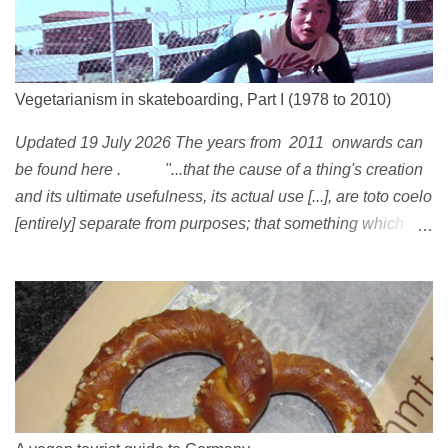
Vegetarianism in skateboarding, Part I (1978 to 2010)
Updated 19 July 2026 The years from 2011 onwards can
be found here . "...that the cause of a thing's creation
and its ultimate usefulness, its actual use [...], are toto coelo
[entirely] separate from purposes; that something which
exists, something that has come into being in some way, is
continually being reinterpreted from new perspectives,
reappropriated, and reshaped and redirected to new uses
[...]" Friedrich Nietzsche ( 1887 ) 1978 Peggy Oki , original
member of the Z-Boys (Dogtown), later (around 2001)
became vegan [ 1 , 58 , 100]; photo by Glen E. Friedman ,
who later also became vegan [ 12 , 73 ] . 1982 This is a
photo of pre-vegetarian Mike Vallely doing a street plant in