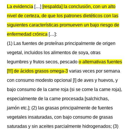
La evidencia
[…]
[respalda] la conclusión, con un alto
nivel de certeza, de que los patrones dietéticos con las
siguientes características promueven un bajo riesgo de
enfermedad crónica
[…]:
(1) Las fuentes de proteínas principalmente de origen
vegetal, incluidos los alimentos de soya, otras
legumbres y frutos secos, pescado
o alternativas fuentes
[!!!] de ácidos grasos omega-3
varias veces por semana
con consumo modesto opcional [!] de aves y huevos, y
bajo consumo de la carne roja (si se come la carne roja),
especialmente de la carne procesada [salchichas,
jamón etc.]; (2) las grasas principalmente de fuentes
vegetales insaturadas, con bajo consumo de grasas
saturadas y sin aceites parcialmente hidrogenados; (3)