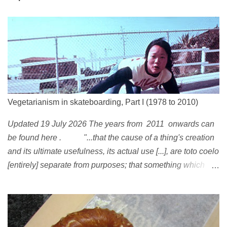
Vegetarianism in skateboarding, Part I (1978 to 2010)
Updated 19 July 2026 The years from 2011 onwards can
be found here . "...that the cause of a thing's creation
and its ultimate usefulness, its actual use [...], are toto coelo
[entirely] separate from purposes; that something which
exists, something that has come into being in some way, is
continually being reinterpreted from new perspectives,
reappropriated, and reshaped and redirected to new uses
[...]" Friedrich Nietzsche ( 1887 ) 1978 Peggy Oki , original