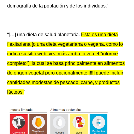
demografía de la población y de los individuos.”
“[…] una dieta de salud planetaria.
Esta es una dieta
flexitariana [o una dieta vegetariana o vegana, como lo
indica su sitio web, vea más arriba, o vea el “informe
completo”], la cual se basa principalmente en alimentos
de origen vegetal pero opcionalmente [!!!] puede incluir
cantidades modestas de pescado, carne, y productos
lácteos.
”