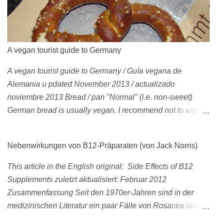
member of the Z-Boys (Dogtown), later (around 2001)
became vegan [ 1 , 58 , 100]; photo by Glen E. Friedman ,
who later also became vegan [ 12 , 73 ] . 1982 This is a
photo of pre-vegetarian Mike Vallely doing a street plant in
A vegan tourist guide to Germany
1982, wearing Vans . The photo was published in Thrasher
A vegan tourist guide to Germany / Guía vegana de
(January 1991). Claus Grabke (probably not vegetarian
Alemania u pdated November 2013 / actualizado
yet?) on the cover of the first issue of Monster Skateboard
noviembre 2013 Bread / pan "Normal" (i.e. non-sweet)
magazine (then: Münster Monster magazine; Germany,
German bread is usually vegan. I recommend not to worry
1982). Th...
about tiny microingredients. Rule of thumb : If it's not sweet,
it's usually vegan. In health food shops wholegrain bread
Nebenwirkungen von B12-Präparaten (von Jack Norris)
sometimes contains honey. El pan "normal" (no los panes
dulces) en Alemania normalmente es vegano .
This article in the English original: Side Effects of B12
Recomiendo que no te preocupes con pequeñitas micro-
Supplements zuletzt aktualisiert: Februar 2012
ingredientes. En las tiendas naturistas el pan integral a
Zusammenfassung Seit den 1970er-Jahren sind in der
veces contiene miel de abejas. " Brezel " (typical for
medizinischen Literatur ein paar Fälle von Rosacea und
Southern Germany) These are usually NOT vegan. In