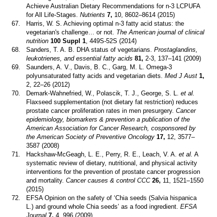
Achieve Australian Dietary Recommendations for n-3 LCPUFA
for All Life-Stages.
Nutrients
7,
10, 8602–8614 (2015)
67.
Harris, W. S. Achieving optimal n-3 fatty acid status: the
vegetarian's challenge… or not.
The American journal of clinical
nutrition
100 Suppl 1
, 449S-52S (2014)
68.
Sanders, T. A. B. DHA status of vegetarians.
Prostaglandins,
leukotrienes, and essential fatty acids
81,
2-3, 137–141 (2009)
69.
Saunders, A. V., Davis, B. C., Garg, M. L. Omega-3
polyunsaturated fatty acids and vegetarian diets.
Med J Aust
1,
2, 22–26 (2012)
70.
Demark-Wahnefried, W., Polascik, T. J., George, S. L.
et al.
Flaxseed supplementation (not dietary fat restriction) reduces
prostate cancer proliferation rates in men presurgery.
Cancer
epidemiology, biomarkers & prevention a publication of the
American Association for Cancer Research, cosponsored by
the American Society of Preventive Oncology
17,
12, 3577–
3587 (2008)
71.
Hackshaw-McGeagh, L. E., Perry, R. E., Leach, V. A.
et al.
A
systematic review of dietary, nutritional, and physical activity
interventions for the prevention of prostate cancer progression
and mortality.
Cancer causes & control CCC
26,
11, 1521–1550
(2015)
72.
EFSA Opinion on the safety of ‘Chia seeds (Salvia hispanica
L.) and ground whole Chia seeds’ as a food ingredient.
EFSA
Journal
7,
4, 996 (2009)