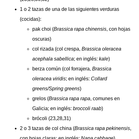
1 o 2 tazas de una de las siguientes verduras
(cocidas):
pak choi (
Brassica rapa chinensis
, con hojas
oscuras)
col rizada (col crespa,
Brassica oleracea
acephala sabellica
; en inglés:
kale
)
berza común (col forrajera,
Brassica
oleracea viridis
; en inglés:
Collard
greens/Spring greens
)
grelos (
Brassica rapa rapa
, comunes en
Galicia; en inglés:
broccoli raab
)
brócoli (23,28,31)
2 o 3 tazas de col china (
Brassica rapa pekinensis
,
con hojas claras; en inglés:
Napa cabbage
)