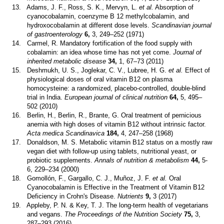
13.
Adams, J. F., Ross, S. K., Mervyn, L.
et al.
Absorption of
cyanocobalamin, coenzyme B 12 methylcobalamin, and
hydroxocobalamin at different dose levels.
Scandinavian journal
of gastroenterology
6,
3, 249–252 (1971)
14.
Carmel, R. Mandatory fortification of the food supply with
cobalamin: an idea whose time has not yet come.
Journal of
inherited metabolic disease
34,
1, 67–73 (2011)
15.
Deshmukh, U. S., Joglekar, C. V., Lubree, H. G.
et al.
Effect of
physiological doses of oral vitamin B12 on plasma
homocysteine: a randomized, placebo-controlled, double-blind
trial in India.
European journal of clinical nutrition
64,
5, 495–
502 (2010)
16.
Berlin, H., Berlin, R., Brante, G. Oral treatment of pernicious
anemia with high doses of vitamin B12 without intrinsic factor.
Acta medica Scandinavica
184,
4, 247–258 (1968)
17.
Donaldson, M. S. Metabolic vitamin B12 status on a mostly raw
vegan diet with follow-up using tablets, nutritional yeast, or
probiotic supplements.
Annals of nutrition & metabolism
44,
5-
6, 229–234 (2000)
18.
Gomollón, F., Gargallo, C. J., Muñoz, J. F.
et al.
Oral
Cyanocobalamin is Effective in the Treatment of Vitamin B12
Deficiency in Crohn's Disease.
Nutrients
9,
3 (2017)
19.
Appleby, P. N. & Key, T. J. The long-term health of vegetarians
and vegans.
The Proceedings of the Nutrition Society
75,
3,
287–293 (2016)