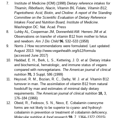
7.
Institute of Medicine (IOM) (1998)
Dietary reference intakes for
Thiamin, Riboflavin, Niacin, Vitamin B6, Folate, Vitamin B12,
Papntothenic Acid, Biotin, and Choline: A report of the Standing
Committee on the Scientific Evaluation of Dietary Reference
Intakes Food and Nutrition Board, Institute of Medicine
.
Washington DC: Nat. Acad. Press
8.
Luhby AL, Cooperman JM, Donnenfeld AM: Herrero JM
et al.
Observations on transfer of vitamin B12 from mother to fetus
and newborn.
Am J Dis Child
96
, 532–533 (1958)
9.
Norris J How recommendations were formulated. Last updated:
August 2013. http://www.veganhealth.org/b12/formula
(accessed June 2017)
10.
Haddad, E. H., Berk, L. S., Kettering, J. D.
et al.
Dietary intake
and biochemical, hematologic, and immune status of vegans
compared with nonvegetarians.
The American journal of clinical
nutrition
70,
3 Suppl, 586 (1999)
11.
Heyssel, R. M., Bozian, R. C., Darby, W. J.
et al.
Vitamin B12
turnover in man. The assimilation of vitamin B12 from natural
foodstuff by man and estimates of minimal daily dietary
requirements.
The American journal of clinical nutrition
18,
3,
176–184 (1966)
12.
Obeid, R., Fedosov, S. N., Nexo, E. Cobalamin coenzyme
forms are not likely to be superior to cyano- and hydroxyl-
cobalamin in prevention or treatment of cobalamin deficiency.
Molecular nutrition & food research
59,
7, 1364–1372 (2015)