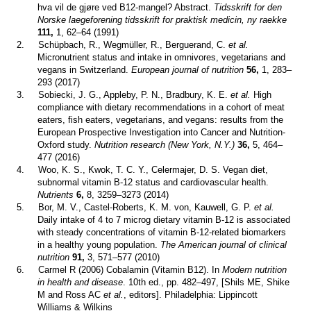
hva vil de gjøre ved B12-mangel? Abstract.
Tidsskrift for den
Norske laegeforening tidsskrift for praktisk medicin, ny raekke
111,
1, 62–64 (1991)
2.
Schüpbach, R., Wegmüller, R., Berguerand, C.
et al.
Micronutrient status and intake in omnivores, vegetarians and
vegans in Switzerland.
European journal of nutrition
56,
1, 283–
293 (2017)
3.
Sobiecki, J. G., Appleby, P. N., Bradbury, K. E.
et al.
High
compliance with dietary recommendations in a cohort of meat
eaters, fish eaters, vegetarians, and vegans: results from the
European Prospective Investigation into Cancer and Nutrition-
Oxford study.
Nutrition research (New York, N.Y.)
36,
5, 464–
477 (2016)
4.
Woo, K. S., Kwok, T. C. Y., Celermajer, D. S. Vegan diet,
subnormal vitamin B-12 status and cardiovascular health.
Nutrients
6,
8, 3259–3273 (2014)
5.
Bor, M. V., Castel-Roberts, K. M. von, Kauwell, G. P.
et al.
Daily intake of 4 to 7 microg dietary vitamin B-12 is associated
with steady concentrations of vitamin B-12-related biomarkers
in a healthy young population.
The American journal of clinical
nutrition
91,
3, 571–577 (2010)
6.
Carmel R (2006) Cobalamin (Vitamin B12). In
Modern nutrition
in health and disease
. 10th ed., pp. 482–497, [Shils ME, Shike
M and Ross AC
et al.
, editors]. Philadelphia: Lippincott
Williams & Wilkins