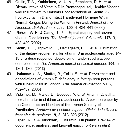
46.
Outila, T. A., Kärkkäinen, M. U. M., Seppänen, R. H.
et al.
Dietary Intake of Vitamin D in Premenopausal, Healthy Vegans
was Insufficient to Maintain Concentrations of Serum 25-
hydroxyvitamin D and Intact Parathyroid Hormone Within
Normal Ranges During the Winter in Finland.
Journal of the
American Dietetic Association
100,
4, 434–441 (2000)
47.
Plehwe, W. E. & Carey, R. P. L. Spinal surgery and severe
vitamin D deficiency.
The Medical journal of Australia
176,
9,
438–439 (2002)
48.
Smith, T. J., Tripkovic, L., Damsgaard, C. T.
et al.
Estimation
of the dietary requirement for vitamin D in adolescents aged 14-
18 y: a dose-response, double-blind, randomized placebo-
controlled trial.
The American journal of clinical nutrition
104,
5,
1301–1309 (2016)
49.
Ustianowski, A., Shaffer, R., Collin, S.
et al.
Prevalence and
associations of vitamin D deficiency in foreign-born persons
with tuberculosis in London.
The Journal of infection
50,
5,
432–437 (2005)
50.
Vidailhet, M., Mallet, E., Bocquet, A.
et al.
Vitamin D: still a
topical matter in children and adolescents. A position paper by
the Committee on Nutrition of the French Society of
Paediatrics.
Archives de pediatrie organe officiel de la Societe
francaise de pediatrie
19,
3, 316–328 (2012)
51.
Jäpelt, R. B. & Jakobsen, J. Vitamin D in plants: a review of
occurrence, analysis, and biosynthesis.
Frontiers in plant