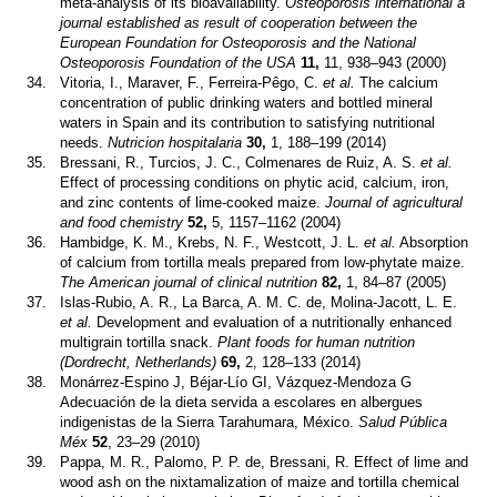
meta-analysis of its bioavailability.
Osteoporosis international a
journal established as result of cooperation between the
European Foundation for Osteoporosis and the National
Osteoporosis Foundation of the USA
11,
11, 938–943 (2000)
34.
Vitoria, I., Maraver, F., Ferreira-Pêgo, C.
et al.
The calcium
concentration of public drinking waters and bottled mineral
waters in Spain and its contribution to satisfying nutritional
needs.
Nutricion hospitalaria
30,
1, 188–199 (2014)
35.
Bressani, R., Turcios, J. C., Colmenares de Ruiz, A. S.
et al.
Effect of processing conditions on phytic acid, calcium, iron,
and zinc contents of lime-cooked maize.
Journal of agricultural
and food chemistry
52,
5, 1157–1162 (2004)
36.
Hambidge, K. M., Krebs, N. F., Westcott, J. L.
et al.
Absorption
of calcium from tortilla meals prepared from low-phytate maize.
The American journal of clinical nutrition
82,
1, 84–87 (2005)
37.
Islas-Rubio, A. R., La Barca, A. M. C. de, Molina-Jacott, L. E.
et al.
Development and evaluation of a nutritionally enhanced
multigrain tortilla snack.
Plant foods for human nutrition
(Dordrecht, Netherlands)
69,
2, 128–133 (2014)
38.
Monárrez-Espino J, Béjar-Lío GI, Vázquez-Mendoza G
Adecuación de la dieta servida a escolares en albergues
indigenistas de la Sierra Tarahumara, México.
Salud Pública
Méx
52
, 23–29 (2010)
39.
Pappa, M. R., Palomo, P. P. de, Bressani, R. Effect of lime and
wood ash on the nixtamalization of maize and tortilla chemical