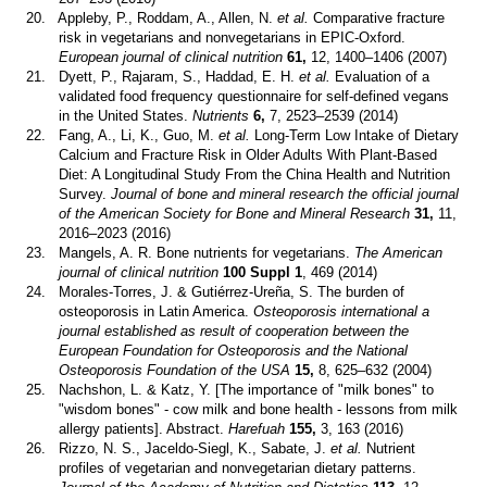
20.
Appleby, P., Roddam, A., Allen, N.
et al.
Comparative fracture
risk in vegetarians and nonvegetarians in EPIC-Oxford.
European journal of clinical nutrition
61,
12, 1400–1406 (2007)
21.
Dyett, P., Rajaram, S., Haddad, E. H.
et al.
Evaluation of a
validated food frequency questionnaire for self-defined vegans
in the United States.
Nutrients
6,
7, 2523–2539 (2014)
22.
Fang, A., Li, K., Guo, M.
et al.
Long-Term Low Intake of Dietary
Calcium and Fracture Risk in Older Adults With Plant-Based
Diet: A Longitudinal Study From the China Health and Nutrition
Survey.
Journal of bone and mineral research the official journal
of the American Society for Bone and Mineral Research
31,
11,
2016–2023 (2016)
23.
Mangels, A. R. Bone nutrients for vegetarians.
The American
journal of clinical nutrition
100 Suppl 1
, 469 (2014)
24.
Morales-Torres, J. & Gutiérrez-Ureña, S. The burden of
osteoporosis in Latin America.
Osteoporosis international a
journal established as result of cooperation between the
European Foundation for Osteoporosis and the National
Osteoporosis Foundation of the USA
15,
8, 625–632 (2004)
25.
Nachshon, L. & Katz, Y. [The importance of "milk bones" to
"wisdom bones" - cow milk and bone health - lessons from milk
allergy patients]. Abstract.
Harefuah
155,
3, 163 (2016)
26.
Rizzo, N. S., Jaceldo-Siegl, K., Sabate, J.
et al.
Nutrient
profiles of vegetarian and nonvegetarian dietary patterns.