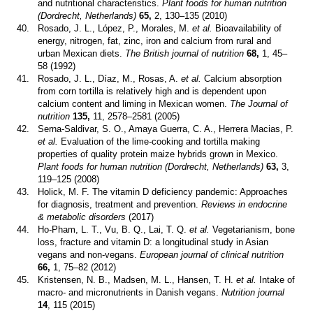
and nutritional characteristics.
Plant foods for human nutrition
(Dordrecht, Netherlands)
65,
2, 130–135 (2010)
40.
Rosado, J. L., López, P., Morales, M.
et al.
Bioavailability of
energy, nitrogen, fat, zinc, iron and calcium from rural and
urban Mexican diets.
The British journal of nutrition
68,
1, 45–
58 (1992)
41.
Rosado, J. L., Díaz, M., Rosas, A.
et al.
Calcium absorption
from corn tortilla is relatively high and is dependent upon
calcium content and liming in Mexican women.
The Journal of
nutrition
135,
11, 2578–2581 (2005)
42.
Serna-Saldivar, S. O., Amaya Guerra, C. A., Herrera Macias, P.
et al.
Evaluation of the lime-cooking and tortilla making
properties of quality protein maize hybrids grown in Mexico.
Plant foods for human nutrition (Dordrecht, Netherlands)
63,
3,
119–125 (2008)
43.
Holick, M. F. The vitamin D deficiency pandemic: Approaches
for diagnosis, treatment and prevention.
Reviews in endocrine
& metabolic disorders
(2017)
44.
Ho-Pham, L. T., Vu, B. Q., Lai, T. Q.
et al.
Vegetarianism, bone
loss, fracture and vitamin D: a longitudinal study in Asian
vegans and non-vegans.
European journal of clinical nutrition
66,
1, 75–82 (2012)
45.
Kristensen, N. B., Madsen, M. L., Hansen, T. H.
et al.
Intake of
macro- and micronutrients in Danish vegans.
Nutrition journal
14
, 115 (2015)