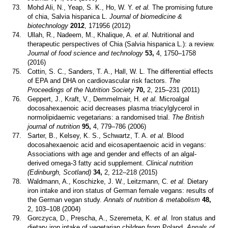
73.
Mohd Ali, N., Yeap, S. K., Ho, W. Y.
et al.
The promising future
of chia, Salvia hispanica L.
Journal of biomedicine &
biotechnology
2012
, 171956 (2012)
74.
Ullah, R., Nadeem, M., Khalique, A.
et al.
Nutritional and
therapeutic perspectives of Chia (Salvia hispanica L.): a review.
Journal of food science and technology
53,
4, 1750–1758
(2016)
75.
Cottin, S. C., Sanders, T. A., Hall, W. L. The differential effects
of EPA and DHA on cardiovascular risk factors.
The
Proceedings of the Nutrition Society
70,
2, 215–231 (2011)
76.
Geppert, J., Kraft, V., Demmelmair, H.
et al.
Microalgal
docosahexaenoic acid decreases plasma triacylglycerol in
normolipidaemic vegetarians: a randomised trial.
The British
journal of nutrition
95,
4, 779–786 (2006)
77.
Sarter, B., Kelsey, K. S., Schwartz, T. A.
et al.
Blood
docosahexaenoic acid and eicosapentaenoic acid in vegans:
Associations with age and gender and effects of an algal-
derived omega-3 fatty acid supplement.
Clinical nutrition
(Edinburgh, Scotland)
34,
2, 212–218 (2015)
78.
Waldmann, A., Koschizke, J. W., Leitzmann, C.
et al.
Dietary
iron intake and iron status of German female vegans: results of
the German vegan study.
Annals of nutrition & metabolism
48,
2, 103–108 (2004)
79.
Gorczyca, D., Prescha, A., Szeremeta, K.
et al.
Iron status and
dietary iron intake of vegetarian children from Poland.
Annals of