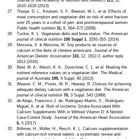
Journal of the Academy of Nutrition and Dietetics
113,
12,
1610–1619 (2013)
27.
Thorpe, D. L., Knutsen, S. F., Beeson, W. L.
et al.
Effects of
meat consumption and vegetarian diet on risk of wrist fracture
over 25 years in a cohort of peri- and postmenopausal women.
Public health nutrition
11,
6, 564–572 (2008)
28.
Tucker, K. L. Vegetarian diets and bone status.
The American
journal of clinical nutrition
100 Suppl 1
, 329S-35S (2014)
29.
Messina, V. & Messina, M. Soy products as sources of
calcium in the diets of chinese americans.
Journal of the
American Dietetic Association
110,
12, 1812-3; author reply
1813 (2010)
30.
Reid, M. A., Marsh, K. A., Zeuschner, C. L.
et al.
Meeting the
nutrient reference values on a vegetarian diet.
The Medical
journal of Australia
199,
4 Suppl, 40 (2013)
31.
Weaver, C. M., Proulx, W. R., Heaney, R. Choices for achieving
adequate dietary calcium with a vegetarian diet.
The American
journal of clinical nutrition
70,
3 Suppl, 543 (1999)
32.
de Abajo, Francisco J. de, Rodríguez-Martín, S., Rodríguez-
Miguel, A.
et al.
Risk of Ischemic Stroke Associated With
Calcium Supplements With or Without Vitamin D: A Nested
Case-Control Study.
Journal of the American Heart Association
6,
5 (2017)
33.
Böhmer, H., Müller, H., Resch, K. L. Calcium supplementation
with calcium-rich mineral waters: a systematic review and