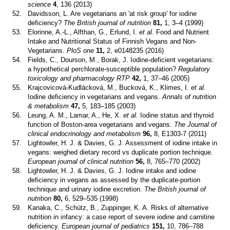
science
4
, 136 (2013)
52.
Davidsson, L. Are vegetarians an 'at risk group' for iodine
deficiency?
The British journal of nutrition
81,
1, 3–4 (1999)
53.
Elorinne, A.-L., Alfthan, G., Erlund, I.
et al.
Food and Nutrient
Intake and Nutritional Status of Finnish Vegans and Non-
Vegetarians.
PloS one
11,
2, e0148235 (2016)
54.
Fields, C., Dourson, M., Borak, J. Iodine-deficient vegetarians:
a hypothetical perchlorate-susceptible population?
Regulatory
toxicology and pharmacology RTP
42,
1, 37–46 (2005)
55.
Krajcovicová-Kudlácková, M., Bucková, K., Klimes, I.
et al.
Iodine deficiency in vegetarians and vegans.
Annals of nutrition
& metabolism
47,
5, 183–185 (2003)
56.
Leung, A. M., Lamar, A., He, X.
et al.
Iodine status and thyroid
function of Boston-area vegetarians and vegans.
The Journal of
clinical endocrinology and metabolism
96,
8, E1303-7 (2011)
57.
Lightowler, H. J. & Davies, G. J. Assessment of iodine intake in
vegans: weighed dietary record vs duplicate portion technique.
European journal of clinical nutrition
56,
8, 765–770 (2002)
58.
Lightowler, H. J. & Davies, G. J. Iodine intake and iodine
deficiency in vegans as assessed by the duplicate-portion
technique and urinary iodine excretion.
The British journal of
nutrition
80,
6, 529–535 (1998)
59.
Kanaka, C., Schütz, B., Zuppinger, K. A. Risks of alternative
nutrition in infancy: a case report of severe iodine and carnitine
deficiency.
European journal of pediatrics
151,
10, 786–788