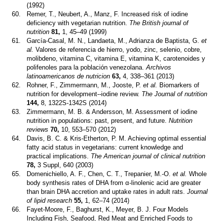
(1992)
60.
Remer, T., Neubert, A., Manz, F. Increased risk of iodine
deficiency with vegetarian nutrition.
The British journal of
nutrition
81,
1, 45–49 (1999)
61.
García-Casal, M. N., Landaeta, M., Adrianza de Baptista, G.
et
al.
Valores de referencia de hierro, yodo, zinc, selenio, cobre,
molibdeno, vitamina C, vitamina E, vitamina K, carotenoides y
polifenoles para la población venezolana.
Archivos
latinoamericanos de nutricion
63,
4, 338–361 (2013)
62.
Rohner, F., Zimmermann, M., Jooste, P.
et al.
Biomarkers of
nutrition for development--iodine review.
The Journal of nutrition
144,
8, 1322S-1342S (2014)
63.
Zimmermann, M. B. & Andersson, M. Assessment of iodine
nutrition in populations: past, present, and future.
Nutrition
reviews
70,
10, 553–570 (2012)
64.
Davis, B. C. & Kris-Etherton, P. M. Achieving optimal essential
fatty acid status in vegetarians: current knowledge and
practical implications.
The American journal of clinical nutrition
78,
3 Suppl, 640 (2003)
65.
Domenichiello, A. F., Chen, C. T., Trepanier, M.-O.
et al.
Whole
body synthesis rates of DHA from α-linolenic acid are greater
than brain DHA accretion and uptake rates in adult rats.
Journal
of lipid research
55,
1, 62–74 (2014)
66.
Fayet-Moore, F., Baghurst, K., Meyer, B. J. Four Models
Including Fish, Seafood, Red Meat and Enriched Foods to