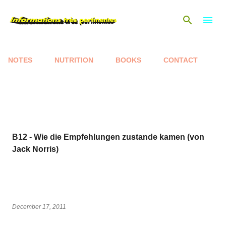
Skip to main content
NOTES
NUTRITION
BOOKS
CONTACT
P
o
s
t
s
B12 - Wie die Empfehlungen zustande kamen (von
Jack Norris)
December 17, 2011